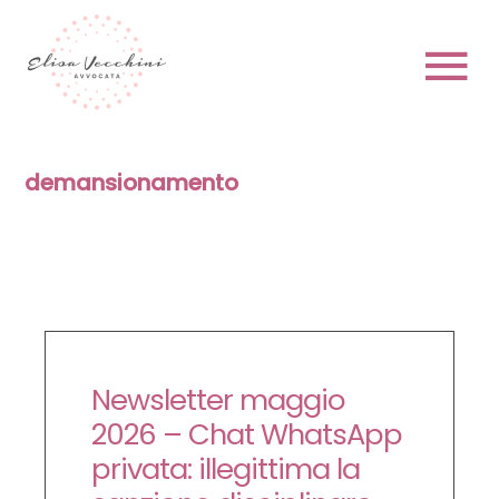
Skip
to
content
To
Na
HOME
demansionamento
CHI SONO
Newsletter maggio
PRENOTA
2026 – Chat WhatsApp
privata: illegittima la