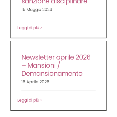
sanzione disciplinare
LE NOVITÀ DA SAPERE
15 Maggio 2026
Leggi di più
DIRITTO DEL LAVORO
CONTATTI
Newsletter aprile 2026
– Mansioni /
Demansionamento
16 Aprile 2026
Leggi di più