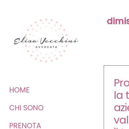
Skip
to
dimi
content
Pr
HOME
la 
az
CHI SONO
val
PRENOTA