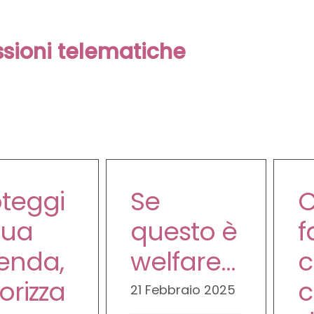
ssioni telematiche
oteggi
Se
C
tua
questo è
f
ienda,
welfare…
c
orizza
c
21 Febbraio 2025