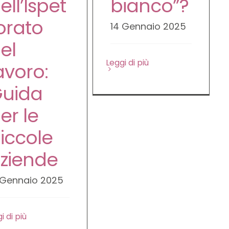
ell’Ispet
bianco”?
orato
14 Gennaio 2025
el
Leggi di più
avoro:
uida
er le
iccole
ziende
 Gennaio 2025
i di più