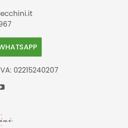
cchini.it
967
 WHATSAPP
IVA: 02215240207