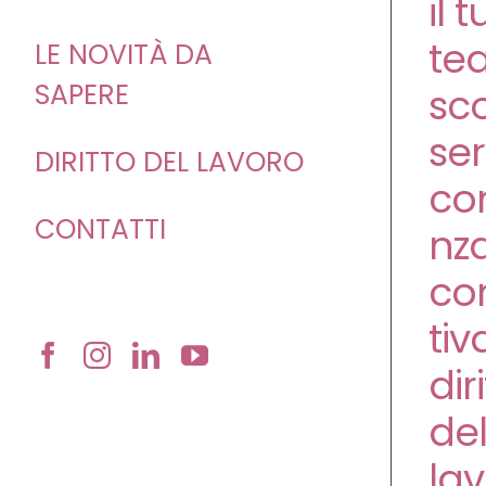
il 
te
LE NOVITÀ DA
SAPERE
sco
ser
DIRITTO DEL LAVORO
co
CONTATTI
nz
co
tiv
dir
de
lav