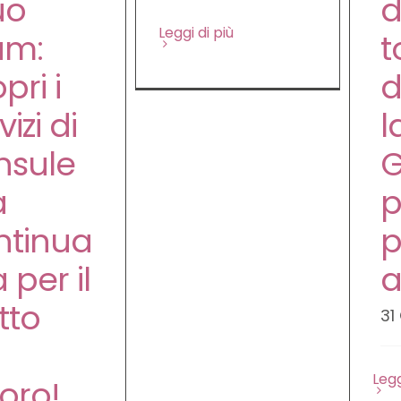
tuo
d
Leggi di più
am:
t
pri i
d
vizi di
l
nsule
G
a
p
ntinua
p
a per il
a
itto
31
l
Legg
oro!