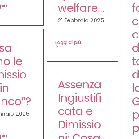
welfare…
f
 più
c
21 Febbraio 2025
c
Leggi di più
sa
d
no le
t
issio
d
Assenza
“in
l
Ingiustifi
anco”?
G
cata e
p
nnaio 2025
Dimissio
p
ni: Cosa
 più