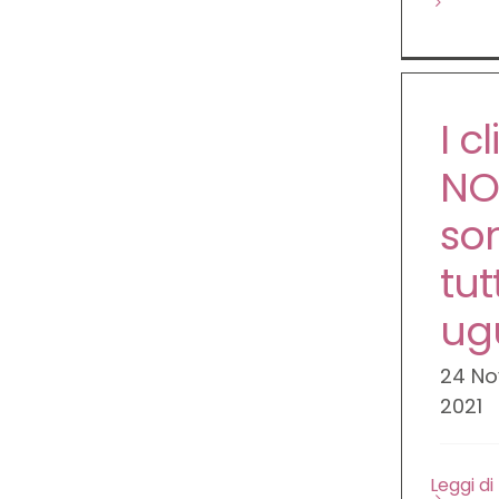
I cl
NO
so
tutt
ug
24 N
2021
Leggi di