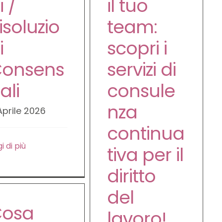
i /
il tuo
isoluzio
team:
i
scopri i
onsens
servizi di
ali
consule
nza
Aprile 2026
continua
i di più
tiva per il
diritto
del
osa
lavoro!