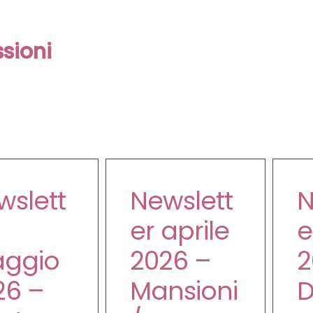
sioni
wslett
Newslett
N
er aprile
e
ggio
2026 –
2
26 –
Mansioni
D