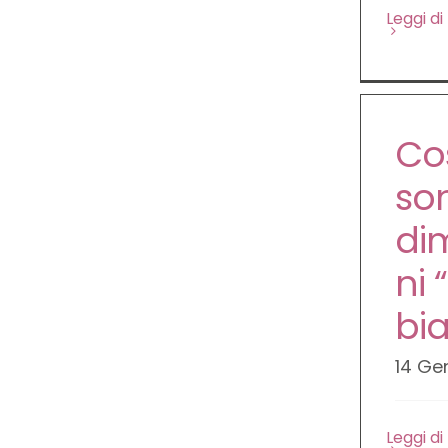
Leggi di
Co
so
dim
ni 
bi
14 Ge
Leggi di