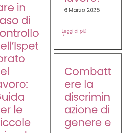
are in
6 Marzo 2025
aso di
ontrollo
Leggi di più
ell’Ispet
orato
el
Combatt
avoro:
ere la
uida
discrimin
er le
azione di
iccole
genere e