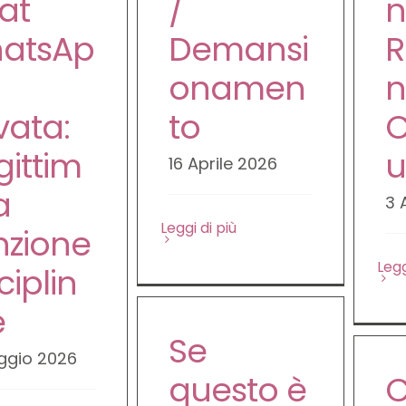
at
/
n
atsAp
Demansi
R
onamen
n
vata:
to
C
egittim
u
16 Aprile 2026
a
3 
Leggi di più
nzione
Legg
ciplin
e
Se
ggio 2026
questo è
C