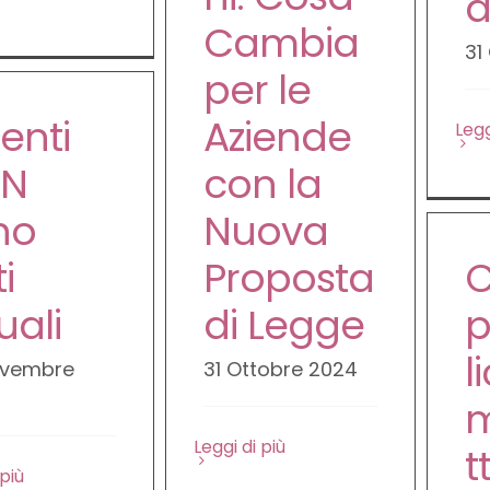
a
Cambia
31
per le
ienti
Aziende
Legg
N
con la
no
Nuova
i
Proposta
uali
di Legge
p
l
ovembre
31 Ottobre 2024
m
Leggi di più
t
 più