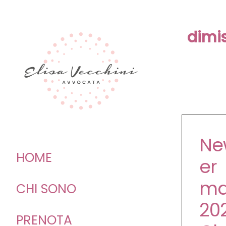
Skip
to
dimis
content
Ne
HOME
er
ma
CHI SONO
20
PRENOTA