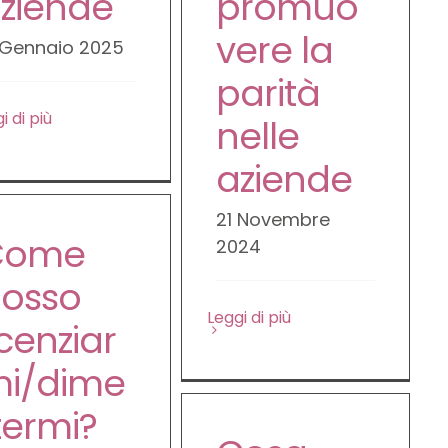
ziende
promuo
vere la
 Gennaio 2025
parità
i di più
nelle
aziende
21 Novembre
Come
2024
osso
Leggi di più
icenziar
i/dime
termi?