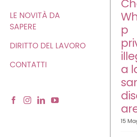
Ch
Wh
LE NOVITÀ DA
SAPERE
p
pri
DIRITTO DEL LAVORO
ill
CONTATTI
a l
sa
dis
ar
15 Ma