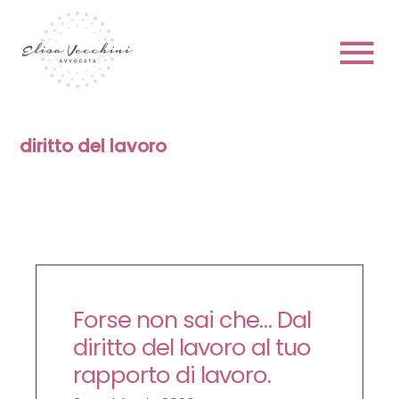
Skip
to
content
To
Na
HOME
diritto del lavoro
CHI SONO
Forse non sai che… Dal
PRENOTA
diritto del lavoro al tuo
rapporto di lavoro.