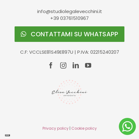
info@studiolegalevecchini.it
+39 03761510967
CONTATTAMI SU WHATSAPP
C.F: VCCLSE81S49E897U | P.IVA: 02215240207
Privacy policy
|
Cookie policy