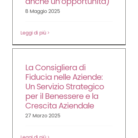
anche un’opportunità)
LE NOVITÀ DA SAPERE
8 Maggio 2025
Leggi di più
DIRITTO DEL LAVORO
CONTATTI
La Consigliera di
Fiducia nelle Aziende:
Un Servizio Strategico
per il Benessere e la
Crescita Aziendale
27 Marzo 2025
Leggi di più