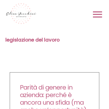
Skip
to
content
To
Na
HOME
legislazione del lavoro
CHI SONO
Parità di genere in
PRENOTA
azienda: perché è
ancora una sfida (ma