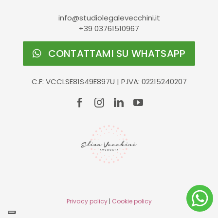
info@studiolegalevecchini.it
+39 03761510967
CONTATTAMI SU WHATSAPP
C.F: VCCLSE81S49E897U | P.IVA: 02215240207
Privacy policy
|
Cookie policy