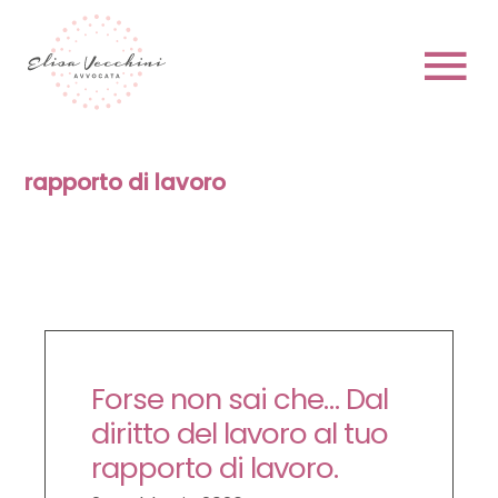
Skip
to
content
To
Na
HOME
rapporto di lavoro
CHI SONO
Forse non sai che… Dal
PRENOTA
diritto del lavoro al tuo
rapporto di lavoro.