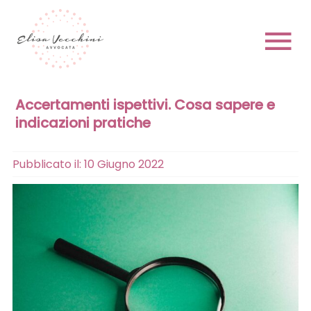
Skip
to
content
To
Na
Accertamenti ispettivi. Cosa sapere e
HOME
indicazioni pratiche
Pubblicato il: 10 Giugno 2022
CHI SONO
PRENOTA