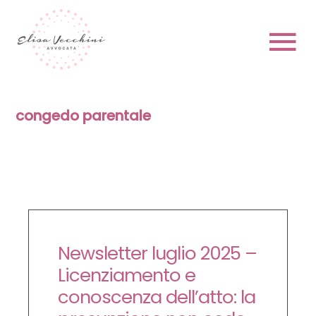
Skip
to
content
To
Na
HOME
congedo parentale
CHI SONO
Newsletter luglio 2025 –
PRENOTA
Licenziamento e
conoscenza dell’atto: la