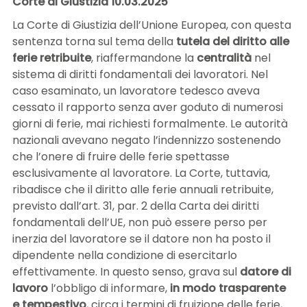
Corte di Giustizia 10.03.2025
La Corte di Giustizia dell’Unione Europea, con questa
sentenza torna sul tema della
tutela del diritto alle
ferie retribuite
, riaffermandone la
centralità
nel
sistema di diritti fondamentali dei lavoratori. Nel
caso esaminato, un lavoratore tedesco aveva
cessato il rapporto senza aver goduto di numerosi
giorni di ferie, mai richiesti formalmente. Le autorità
nazionali avevano negato l’indennizzo sostenendo
che l’onere di fruire delle ferie spettasse
esclusivamente al lavoratore. La Corte, tuttavia,
ribadisce che il diritto alle ferie annuali retribuite,
previsto dall’art. 31, par. 2 della Carta dei diritti
fondamentali dell’UE, non può essere perso per
inerzia del lavoratore se il datore non ha posto il
dipendente nella condizione di esercitarlo
effettivamente. In questo senso, grava sul
datore di
lavoro
l’obbligo di informare,
in modo trasparente
e tempestivo
, circa i termini di fruizione delle ferie,