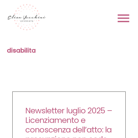
Skip
to
content
To
Na
HOME
disabilita
CHI SONO
Newsletter luglio 2025 –
PRENOTA
Licenziamento e
conoscenza dell’atto: la