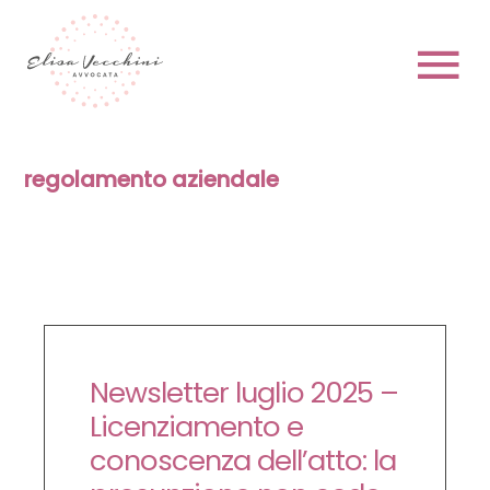
Skip
to
content
To
Na
HOME
regolamento aziendale
CHI SONO
Newsletter luglio 2025 –
PRENOTA
Licenziamento e
conoscenza dell’atto: la