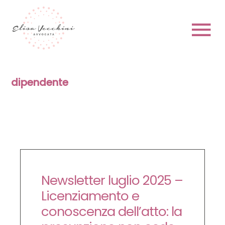
Skip
to
content
To
Na
HOME
dipendente
CHI SONO
Newsletter luglio 2025 –
PRENOTA
Licenziamento e
conoscenza dell’atto: la