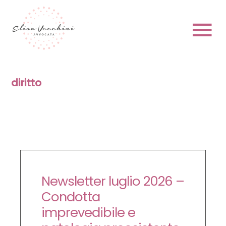
Skip
to
content
To
Na
HOME
diritto
CHI SONO
Newsletter luglio 2026 –
PRENOTA
Condotta
imprevedibile e