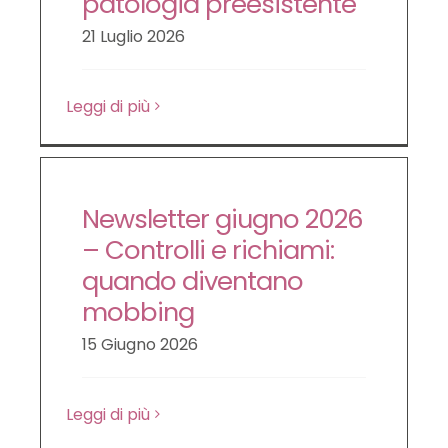
patologia preesistente
LE NOVITÀ DA SAPERE
21 Luglio 2026
Leggi di più
DIRITTO DEL LAVORO
CONTATTI
Newsletter giugno 2026
– Controlli e richiami:
quando diventano
mobbing
15 Giugno 2026
Leggi di più